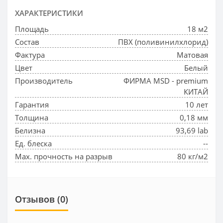
ХАРАКТЕРИСТИКИ
Площадь
18 м2
Состав
ПВХ (поливинилхлорид)
Фактура
Матовая
Цвет
Белый
Производитель
ФИРМА MSD - premium
КИТАЙ
Гарантия
10 лет
Толщина
0,18 мм
Белизна
93,69 lab
Ед. блеска
--
Max. прочность на разрыв
80 кг/м2
Отзывов (0)