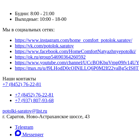
Будни: 8:00 - 21:00
Выходные: 10:00 - 18-00
Мы в социальных сетях:
https://www.instagram.com/home_comfort_potolok.saratov/
https://vk.com/potolok.saratov
https://www.facebook.com/HomeComfortNatyazhnyepotolki/
https://ok.ru/group54690364260592
https://www.youtube.com/channel/UCcBOKbuVrpp09fv14
https://max.ru/u/f9LHodD0cOINlLLQ6P0M2If22vaBg5c
Наши контакты
+7 (8452) 76-22-81
+7 (8452) 76-22-81
+7 (937) 807-93-68
potolki-saratov@list.ru
г. Саратов, Ново-Астраханское шоссе, 43
Telegram
Messenger