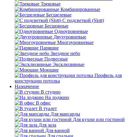
Трековые
Комбинированные
Бесщелевые
С подсветкой (Slott)
Бесшовные
Одноуровневые
Двухуровневые
Многоуровневые
Парящие
Звездное небо
Подвесные
Эксклюзивные
Моющие
Профиль для
конструкции потолка
Назначение
В студию
На лоджию
В офис
В туалет
Для мансарды
Для кухни или гостиной
Для зала
Для ванной
Для спальни