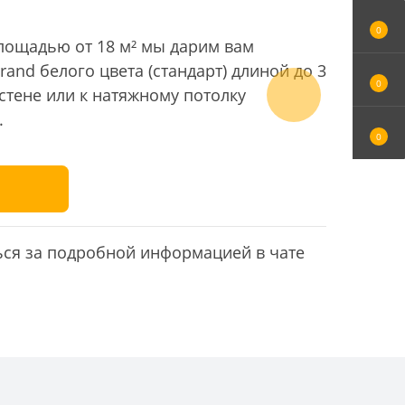
0
ртиру, вы получите в подарок скрытый
етров.
0
следующий
0
ься за подробной информацией в чате