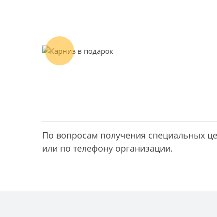
м
линой до 3
предыдущий
По вопросам получения специальных цен
или по телефону организации.