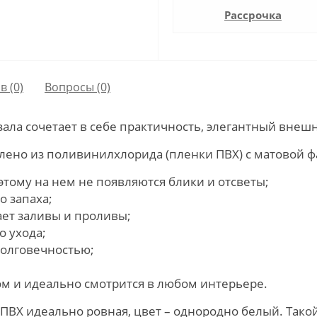
Рассрочка
в (0)
Вопросы
(0)
ала сочетает в себе практичность, элегантный внеш
лено из поливинилхлорида (пленки ПВХ) с матовой ф
этому на нем не появляются блики и отсветы;
о запаха;
ает заливы и проливы;
о ухода;
долговечностью;
м и идеально смотрится в любом интерьере.
ПВХ идеально ровная, цвет – однородно белый. Тако