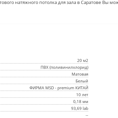
тового натяжного потолка для зала в Саратове Вы мо
20 м2
ПВХ (поливинилхлорид)
Матовая
Белый
ФИРМА MSD - premium КИТАЙ
10 лет
0,18 мм
93,69 lab
--