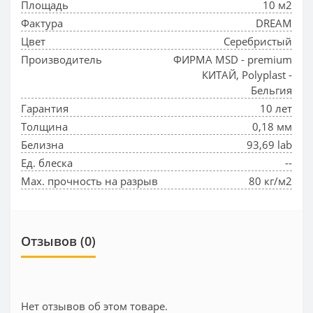
Площадь
10 м2
Фактура
DREAM
Цвет
Серебристый
Производитель
ФИРМА MSD - premium
КИТАЙ, Polyplast -
Бельгия
Гарантия
10 лет
Толщина
0,18 мм
Белизна
93,69 lab
Ед. блеска
--
Max. прочность на разрыв
80 кг/м2
Отзывов (0)
Нет отзывов об этом товаре.