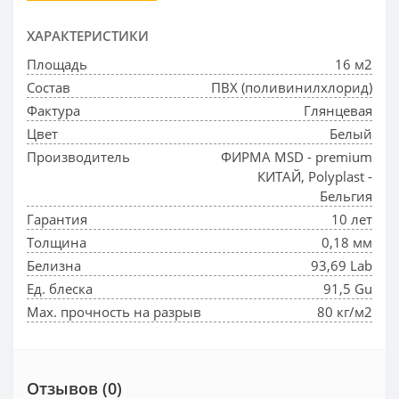
ХАРАКТЕРИСТИКИ
Площадь
16 м2
Состав
ПВХ (поливинилхлорид)
Фактура
Глянцевая
Цвет
Белый
Производитель
ФИРМА MSD - premium
КИТАЙ, Polyplast -
Бельгия
Гарантия
10 лет
Толщина
0,18 мм
Белизна
93,69 Lab
Ед. блеска
91,5 Gu
Max. прочность на разрыв
80 кг/м2
Отзывов (0)