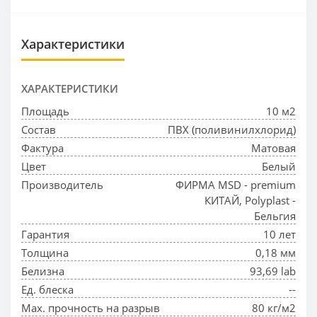
Характеристики
ХАРАКТЕРИСТИКИ
Площадь
10 м2
Состав
ПВХ (поливинилхлорид)
Фактура
Матовая
Цвет
Белый
Производитель
ФИРМА MSD - premium
КИТАЙ, Polyplast -
Бельгия
Гарантия
10 лет
Толщина
0,18 мм
Белизна
93,69 lab
Ед. блеска
--
Max. прочность на разрыв
80 кг/м2