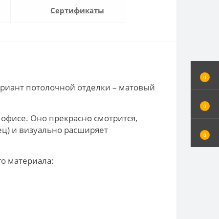
Сертификаты
0
риант потолочной отделки – матовый
0
 офисе. Оно прекрасно смотрится,
ец) и визуально расширяет
0
го материала:
;