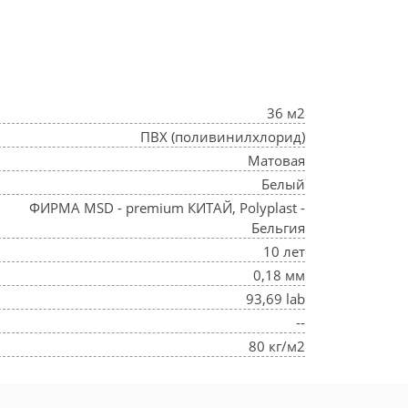
36 м2
ПВХ (поливинилхлорид)
Матовая
Белый
ФИРМА MSD - premium КИТАЙ, Polyplast -
Бельгия
10 лет
0,18 мм
93,69 lab
--
80 кг/м2