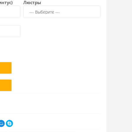
интус)
Люстры