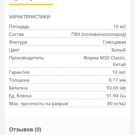
ХАРАКТЕРИСТИКИ
Площадь
16 м2
Состав
ПВХ (поливинилхлорид)
Фактура
Глянцевая
Цвет
Белый
Производитель
Фирма MSD Classic,
Китай
Гарантия
10 лет
Толщина
0,17 мм
Белизна
93,69 lab
Ед. блеска
91-94 Gu
Max. прочность на разрыв
80 кг/м2
Отзывов (0)