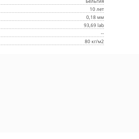
Бельгия
10 лет
0,18 мм
93,69 lab
--
80 кг/м2