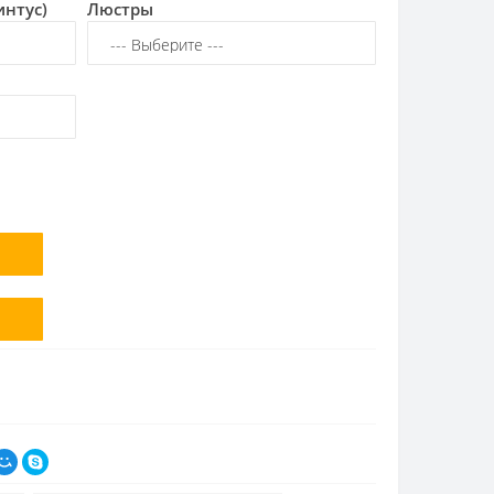
интус)
Люстры