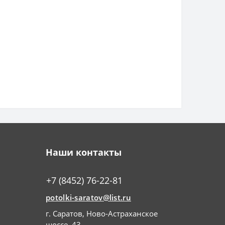
Наши контакты
+7 (8452) 76-22-81
potolki-saratov@list.ru
г. Саратов, Ново-Астраханское
шоссе, 43