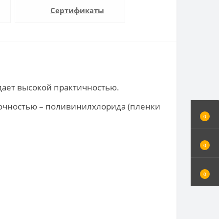
Сертификаты
дает высокой практичностью.
рочностью – поливинилхлорида (пленки
0
0
0