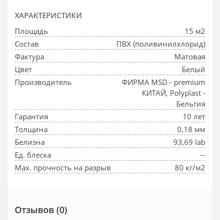
ХАРАКТЕРИСТИКИ
Площадь
15 м2
Состав
ПВХ (поливинилхлорид)
Фактура
Матовая
Цвет
Белый
Производитель
ФИРМА MSD - premium
КИТАЙ, Polyplast -
Бельгия
Гарантия
10 лет
Толщина
0,18 мм
Белизна
93,69 lab
Ед. блеска
--
Max. прочность на разрыв
80 кг/м2
Отзывов (0)