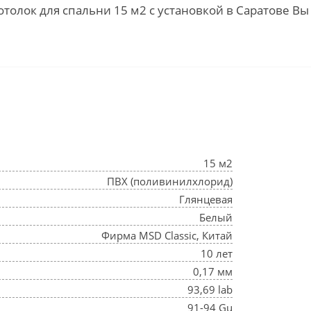
толок для спальни 15 м2 с установкой в Саратове В
15 м2
ПВХ (поливинилхлорид)
Глянцевая
Белый
Фирма MSD Classic, Китай
10 лет
0,17 мм
93,69 lab
91-94 Gu