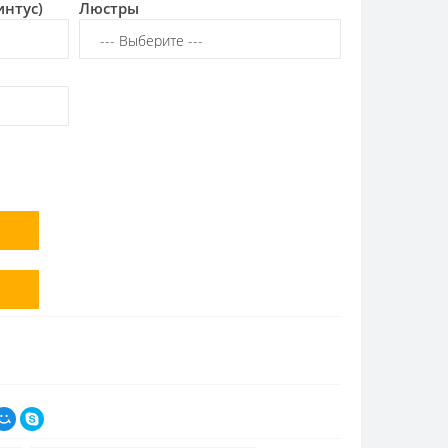
интус)
Люстры