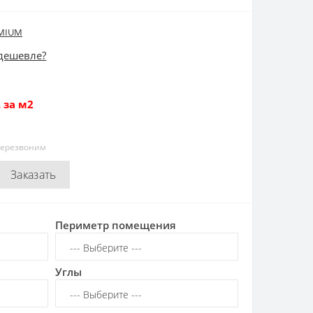
EMIUM
дешевле?
 за м2
перезвоним
Заказать
Периметр помещения
Углы