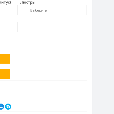
интус)
Люстры