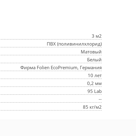
3 м2
ПВХ (поливинилхлорид)
Матовый
Белый
Фирма Folien EcoPremium, Германия
10 лет
0,2 мм
95 Lab
--
85 кг/м2