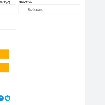
интус)
Люстры