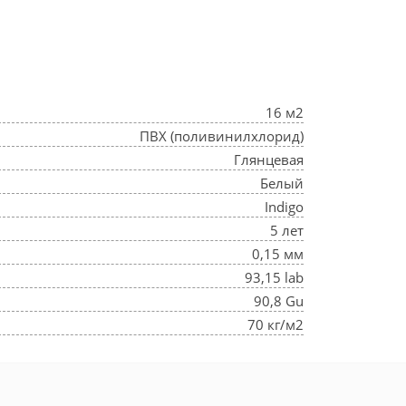
16 м2
ПВХ (поливинилхлорид)
Глянцевая
Белый
Indigo
5 лет
0,15 мм
93,15 lab
90,8 Gu
70 кг/м2