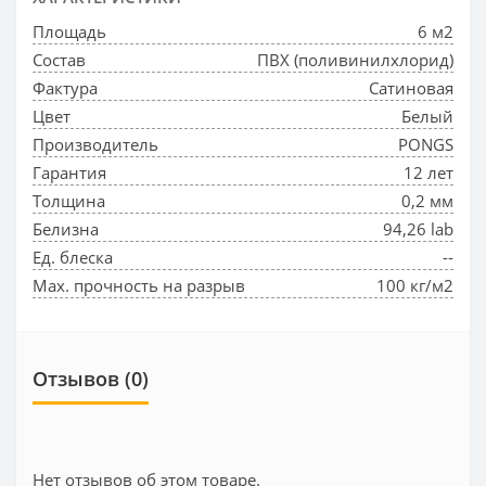
Площадь
6 м2
Состав
ПВХ (поливинилхлорид)
Фактура
Сатиновая
Цвет
Белый
Производитель
PONGS
Гарантия
12 лет
Толщина
0,2 мм
Белизна
94,26 lab
Ед. блеска
--
Max. прочность на разрыв
100 кг/м2
Отзывов (0)
Нет отзывов об этом товаре.