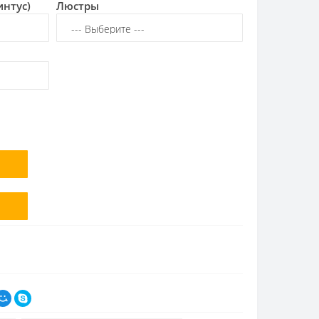
интус)
Люстры