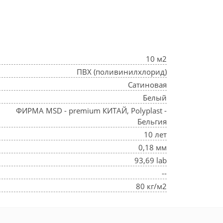
10 м2
ПВХ (поливинилхлорид)
Сатиновая
Белый
ФИРМА MSD - premium КИТАЙ, Polyplast -
Бельгия
10 лет
0,18 мм
93,69 lab
--
80 кг/м2